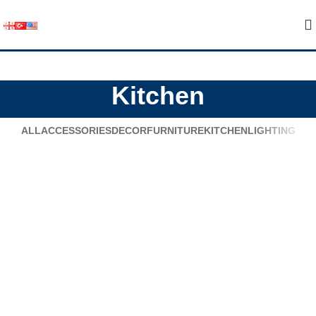
Kitchen
ALL
ACCESSORIES
DECOR
FURNITURE
KITCHEN
LIGHTING
Suspendisse quam at vestibulum
Kitchen
Leo uteu ullamcorper
Kitchen